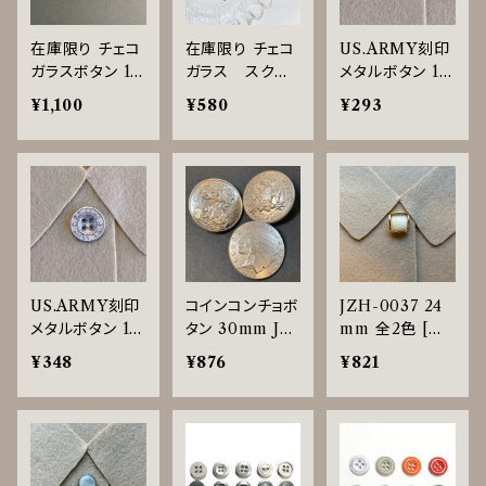
在庫限り チェコ
在庫限り チェコ
US.ARMY刻印
ガラスボタン 17
ガラス スクエ
メタルボタン 15
mm HPO1113
アボタン◇17m
mm マットシル
¥1,100
¥580
¥293
4〜11139
m
バー JDP-0015
US.ARMY刻印
コインコンチョボ
JZH-0037 24
メタルボタン 18
タン 30mm JD
mm 全2色 [高
mm マットシル
P-0017
級感][レトロ]
¥348
¥876
¥821
バー JDP-0015
[四角]