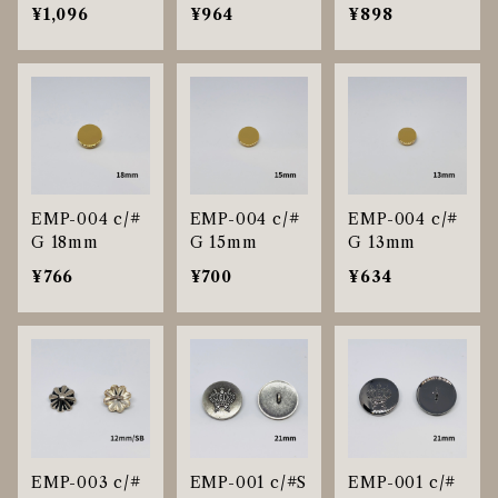
¥1,096
¥964
¥898
EMP-004 c/#
EMP-004 c/#
EMP-004 c/#
G 18mm
G 15mm
G 13mm
¥766
¥700
¥634
EMP-003 c/#
EMP-001 c/#S
EMP-001 c/#