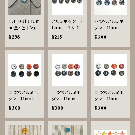
JDP-0010 10m
アルミボタン 1
四つ穴アルミボ
m 全8色 [シェ
1mm JTK-00
タン 11mm J
ル調][裏足ボタ
25～0029
TK-0026 在
¥298
¥215
¥300
ン][ブラウス]
庫限り終了
二つ穴アルミボ
四つ穴アルミボ
二つ穴アルミボ
タン 11mm J
タン 11mm J
タン 11mm J
TK-0027
TK-0028
TK-0029
¥300
¥300
¥300