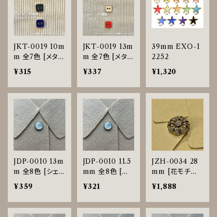
JKT-0019 10m
JKT-0019 13m
39mm EXO-1
m 全7色 [メタ
m 全7色 [メタ
2252
ル][スクエア][2
ル][スクエア][2
¥315
¥337
¥1,320
つ穴]
つ穴]
JDP-0010 13m
JDP-0010 11.5
JZH-0034 28
m 全8色 [シェ
mm 全8色 [シ
mm [花モチー
ル調][裏足ボタ
ェル調][裏足ボ
フ][高級感][ライ
¥359
¥321
¥1,888
ン][ブラウス]
タン][ブラウス]
ンストーン]