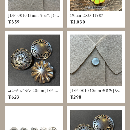
JDP-0010 13mm 全8色 [シェ
19mm EXO-11907
ル調][裏足ボタン][ブラウス]
¥359
¥1,030
コンチョボタン 20mm JDP-0
JDP-0010 10mm 全8色 [シェ
016
ル調][裏足ボタン][ブラウス]
¥623
¥298