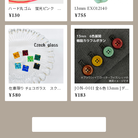
ハード丸ゴム 蛍光ピンク ｍ
13mm EXO12140
単位で切り売り
¥130
¥755
在庫限り チェコガラス スクエ
JON-0011 全6色 13mm [ディ
アボタン◇17mm
ープカラー] [カラフル]
¥580
¥183
商品一覧に戻る