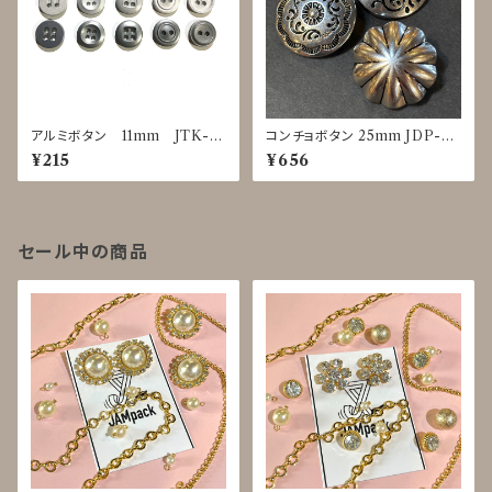
アルミボタン 11mm JTK-0
コンチョボタン 25mm JDP-00
025～0029
16
¥215
¥656
セール中の商品