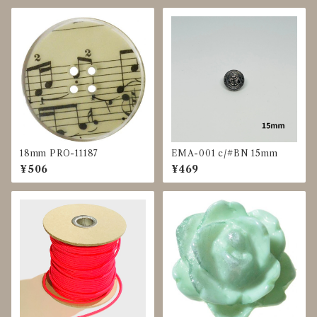
18mm PRO-11187
EMA-001 c/#BN 15mm
¥506
¥469