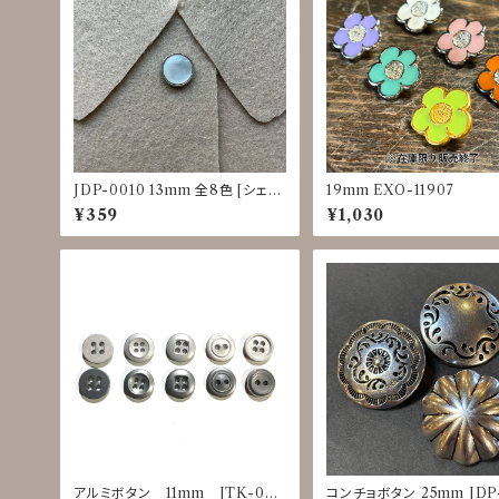
JDP-0010 13mm 全8色 [シェル
19mm EXO-11907
調][裏足ボタン][ブラウス]
¥359
¥1,030
アルミボタン 11mm JTK-002
コンチョボタン 25mm JDP