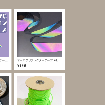
ンケース
オーロラリフレクターテープ #LIG
28
HTFORCE 黒 25mm◇1ｍ単位
¥435
で切り売り