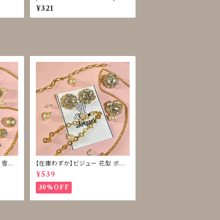
ル調][裏足ボタン][ブラウス]
¥321
 雪型
【在庫わずか】ビジュー 花型 ボタ
ン 再販なし
¥539
30%OFF