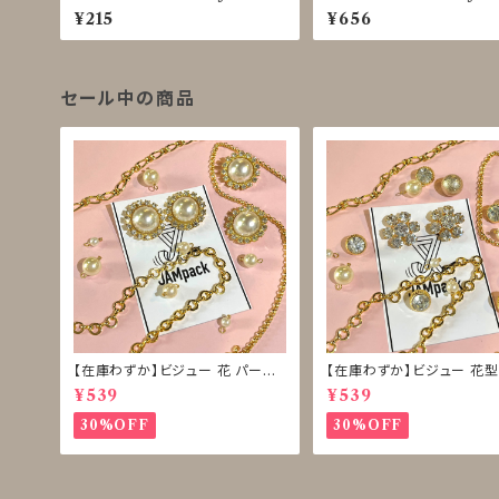
5～0029
6
¥215
¥656
セール中の商品
【在庫わずか】ビジュー 花 パール
【在庫わずか】ビジュー 花型
ボタン 再販なし
ボタン 再販なし
¥539
¥539
30%OFF
30%OFF