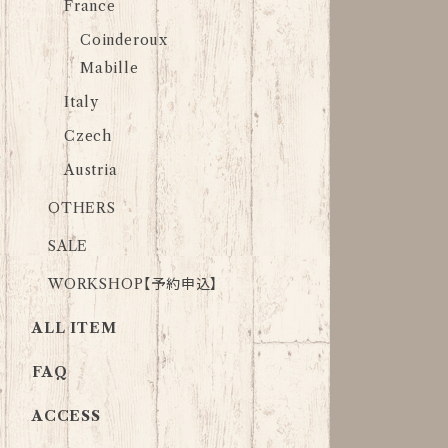
France
Coinderoux
Mabille
Italy
Czech
Austria
OTHERS
SALE
WORKSHOP【予約申込】
ALL ITEM
FAQ
ACCESS