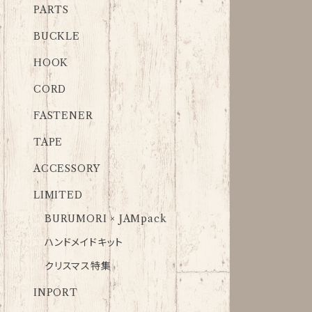
PARTS
BUCKLE
HOOK
CORD
FASTENER
TAPE
ACCESSORY
LIMITED
BURUMORI × JAMpack
ハンドメイドキット
クリスマス特集
INPORT