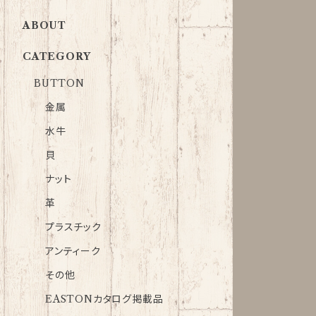
ABOUT
CATEGORY
BUTTON
金属
水牛
貝
ナット
革
プラスチック
アンティーク
その他
EASTONカタログ掲載品