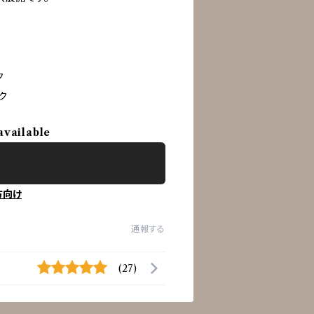
ク
ク
available
方向け
通報する
(27)