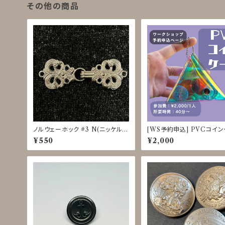
その他の商品
ノルウェーホック #3 N(ニッケルバ
[WS予約申込] PVCコイ
レル)
クラフト体験 8/3-8、8/25-
¥550
¥2,000