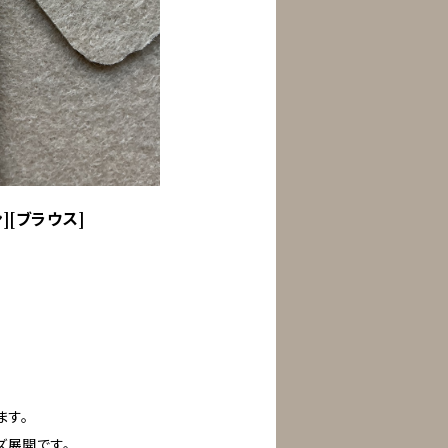
ン][ブラウス]
ます。
ズ展開です。