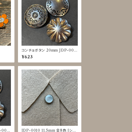
コンチョボタン 20mm JDP-001
6
¥623
-001
JDP-0010 11.5mm 全8色 [シェ