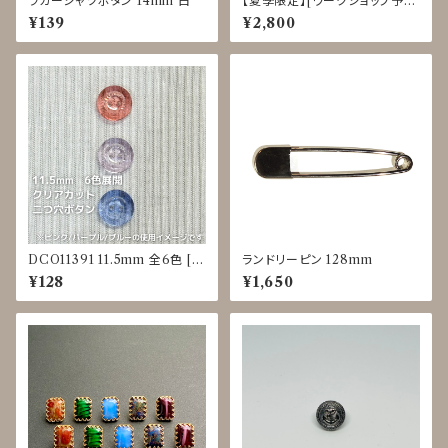
ラガーシャツボタン 14mm 白
【夏季限定】[ワークショップ予約
申込] PVCステッチバッグ クラ
¥139
¥2,800
フト体験 8/3-8、8/25-28
DCO11391 11.5mm 全6色 [ク
ランドリーピン 128mm
リアカラー] [縁あり] [二つ穴ボ
¥128
¥1,650
タン]