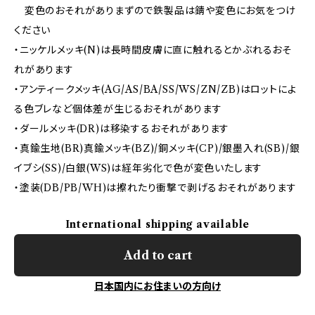
変色のおそれがありまずので鉄製品は錆や変色にお気をつけ
ください
・ニッケルメッキ(N)は長時間皮膚に直に触れるとかぶれるおそ
れがあります
・アンティークメッキ(AG/AS/BA/SS/WS/ZN/ZB)はロットによ
る色ブレなど個体差が生じるおそれがあります
・ダールメッキ(DR)は移染するおそれがあります
・真鍮生地(BR)真鍮メッキ(BZ)/銅メッキ(CP)/銀墨入れ(SB)/銀
イブシ(SS)/白銀(WS)は経年劣化で色が変色いたします
・塗装(DB/PB/WH)は擦れたり衝撃で剥げるおそれがあります
International shipping available
Add to cart
日本国内にお住まいの方向け