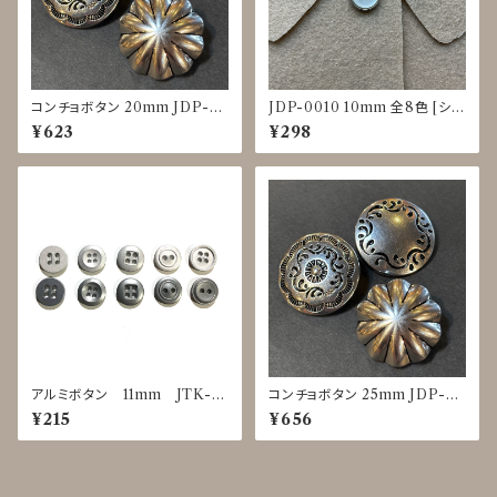
コンチョボタン 20mm JDP-0
JDP-0010 10mm 全8色 [シェ
016
ル調][裏足ボタン][ブラウス]
¥623
¥298
アルミボタン 11mm JTK-0
コンチョボタン 25mm JDP-00
025～0029
16
¥215
¥656