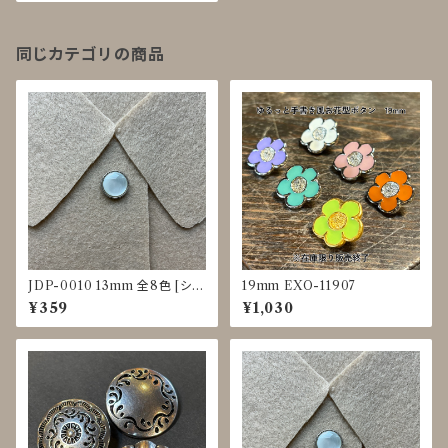
同じカテゴリの商品
JDP-0010 13mm 全8色 [シェ
19mm EXO-11907
ル調][裏足ボタン][ブラウス]
¥359
¥1,030