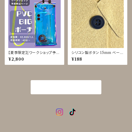
【夏季限定】[ワークショップ予約
シリコン製ボタン 15mm ベージ
申込] PVC BIGポーチ クラフ
ュ/カーキ/ネイビー/ブラック JI
¥2,800
¥188
ト体験 8/3-8、8/25-28
R-0049
商品一覧に戻る