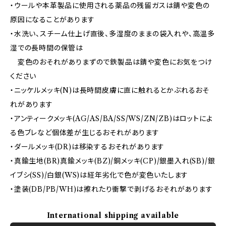
・ウールや本革製品に使用される薬品の残留ガスは錆や変色の
原因になることがあります
・水洗い、スチーム仕上げ直後、多湿度のままの袋入れや、高温多
湿での長時間の保管は
変色のおそれがありまずので鉄製品は錆や変色にお気をつけ
ください
・ニッケルメッキ(N)は長時間皮膚に直に触れるとかぶれるおそ
れがあります
・アンティークメッキ(AG/AS/BA/SS/WS/ZN/ZB)はロットによ
る色ブレなど個体差が生じるおそれがあります
・ダールメッキ(DR)は移染するおそれがあります
・真鍮生地(BR)真鍮メッキ(BZ)/銅メッキ(CP)/銀墨入れ(SB)/銀
イブシ(SS)/白銀(WS)は経年劣化で色が変色いたします
・塗装(DB/PB/WH)は擦れたり衝撃で剥げるおそれがあります
International shipping available