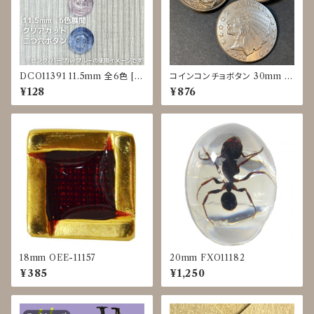
DCO11391 11.5mm 全6色 [ク
コインコンチョボタン 30mm J
リアカラー] [縁あり] [二つ穴ボ
DP-0017
¥128
¥876
タン]
18mm OEE-11157
20mm FXO11182
¥385
¥1,250