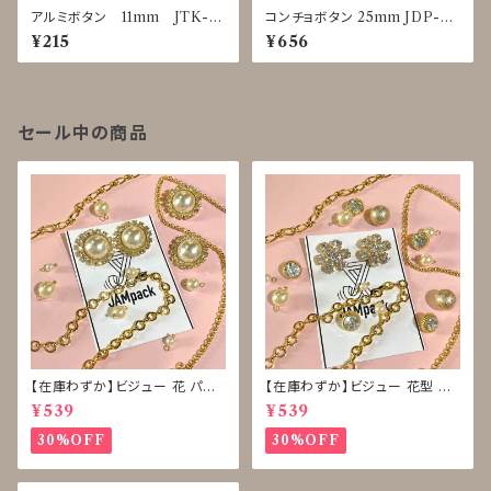
アルミボタン 11mm JTK-0
コンチョボタン 25mm JDP-00
025～0029
16
¥215
¥656
セール中の商品
【在庫わずか】ビジュー 花 パー
【在庫わずか】ビジュー 花型 雪
ル ボタン 再販なし
型 ボタン 再販なし
¥539
¥539
30%OFF
30%OFF