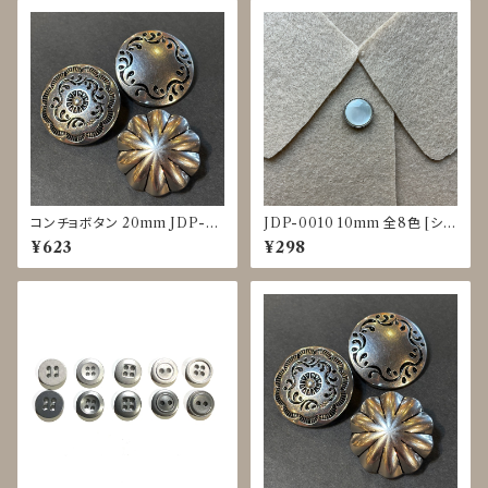
コンチョボタン 20mm JDP-0
JDP-0010 10mm 全8色 [シェ
016
ル調][裏足ボタン][ブラウス]
¥623
¥298