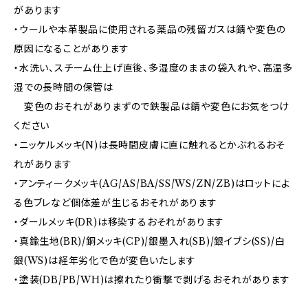
があります
・ウールや本革製品に使用される薬品の残留ガスは錆や変色の
原因になることがあります
・水洗い、スチーム仕上げ直後、多湿度のままの袋入れや、高温多
湿での長時間の保管は
変色のおそれがありまずので鉄製品は錆や変色にお気をつけ
ください
・ニッケルメッキ(N)は長時間皮膚に直に触れるとかぶれるおそ
れがあります
・アンティークメッキ(AG/AS/BA/SS/WS/ZN/ZB)はロットによ
る色ブレなど個体差が生じるおそれがあります
・ダールメッキ(DR)は移染するおそれがあります
・真鍮生地(BR)/銅メッキ(CP)/銀墨入れ(SB)/銀イブシ(SS)/白
銀(WS)は経年劣化で色が変色いたします
・塗装(DB/PB/WH)は擦れたり衝撃で剥げるおそれがあります