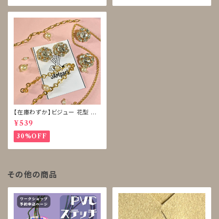
【在庫わずか】ビジュー 花型 ボ
タン 再販なし
¥539
30%OFF
その他の商品