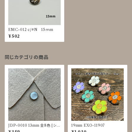
EMC-012 c/#N 15ｍm
¥502
同じカテゴリの商品
JDP-0010 13mm 全8色 [シェ
19mm EXO-11907
ル調][裏足ボタン][ブラウス]