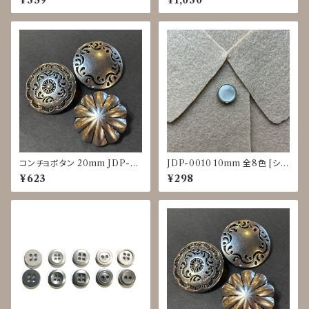
¥359
¥1,030
コンチョボタン 20mm JDP-0
JDP-0010 10mm 全8色 [シェ
016
ル調][裏足ボタン][ブラウス]
¥623
¥298