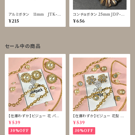
アルミボタン 11mm JTK-0
コンチョボタン 25mm JDP-00
025～0029
16
¥215
¥656
セール中の商品
【在庫わずか】ビジュー 花 パー
【在庫わずか】ビジュー 花型 雪
ル ボタン 再販なし
型 ボタン 再販なし
¥539
¥539
30%OFF
30%OFF