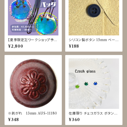
【夏季限定】[ワークショップ予約
シリコン製ボタン 15mm ベージ
申込] PVCステッチバッグ クラ
ュ/カーキ/ネイビー/ブラック JI
¥2,800
¥188
フト体験 8/3-8、8/25-28
R-0049
※剥がれ 13mm AUS-11180
在庫限り チェコガラス ボタン◇
9mm
¥348
¥360