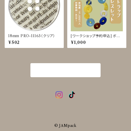
18mm PRO-11163（クリア）
[ワークショップ予約申込] ボタ
ンストラップ クラフト体験 8/18-
¥502
¥1,000
22
商品一覧に戻る
© JAMpack