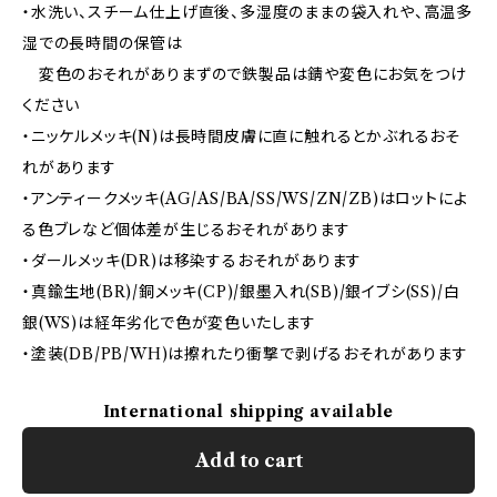
・水洗い、スチーム仕上げ直後、多湿度のままの袋入れや、高温多
湿での長時間の保管は
変色のおそれがありまずので鉄製品は錆や変色にお気をつけ
ください
・ニッケルメッキ(N)は長時間皮膚に直に触れるとかぶれるおそ
れがあります
・アンティークメッキ(AG/AS/BA/SS/WS/ZN/ZB)はロットによ
る色ブレなど個体差が生じるおそれがあります
・ダールメッキ(DR)は移染するおそれがあります
・真鍮生地(BR)/銅メッキ(CP)/銀墨入れ(SB)/銀イブシ(SS)/白
銀(WS)は経年劣化で色が変色いたします
・塗装(DB/PB/WH)は擦れたり衝撃で剥げるおそれがあります
International shipping available
Add to cart