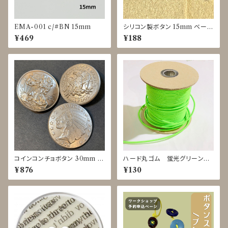
EMA-001 c/#BN 15mm
シリコン製ボタン 15mm ベージ
ュ/カーキ/ネイビー/ブラック JI
¥469
¥188
R-0049
コインコンチョボタン 30mm J
ハード丸ゴム 蛍光グリーン
DP-0017
ｍ単位で切り売り
¥876
¥130