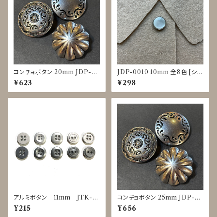
コンチョボタン 20mm JDP-0
JDP-0010 10mm 全8色 [シェ
016
ル調][裏足ボタン][ブラウス]
¥623
¥298
アルミボタン 11mm JTK-0
コンチョボタン 25mm JDP-00
025～0029
16
¥215
¥656