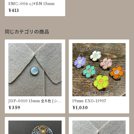
EMC-006 c/#BN 15mm
¥413
同じカテゴリの商品
JDP-0010 13mm 全8色 [シェ
19mm EXO-11907
ル調][裏足ボタン][ブラウス]
¥359
¥1,030