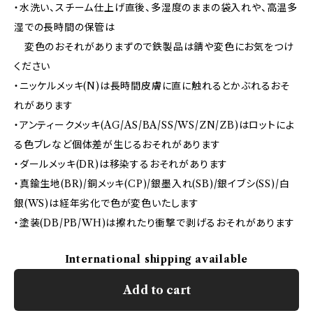
・水洗い、スチーム仕上げ直後、多湿度のままの袋入れや、高温多
湿での長時間の保管は
変色のおそれがありまずので鉄製品は錆や変色にお気をつけ
ください
・ニッケルメッキ(N)は長時間皮膚に直に触れるとかぶれるおそ
れがあります
・アンティークメッキ(AG/AS/BA/SS/WS/ZN/ZB)はロットによ
る色ブレなど個体差が生じるおそれがあります
・ダールメッキ(DR)は移染するおそれがあります
・真鍮生地(BR)/銅メッキ(CP)/銀墨入れ(SB)/銀イブシ(SS)/白
銀(WS)は経年劣化で色が変色いたします
・塗装(DB/PB/WH)は擦れたり衝撃で剥げるおそれがあります
International shipping available
Add to cart