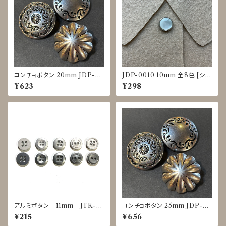
コンチョボタン 20mm JDP-0
JDP-0010 10mm 全8色 [シェ
016
ル調][裏足ボタン][ブラウス]
¥623
¥298
アルミボタン 11mm JTK-0
コンチョボタン 25mm JDP-00
025～0029
16
¥215
¥656