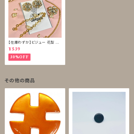
【在庫わずか】ビジュー 花型 ボ
タン 再販なし
¥539
30%OFF
その他の商品