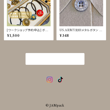
[ワークショップ予約申込] ボタ
US.ARMY刻印メタルボタン 18
ンヘアゴム クラフト体験 8/18-
mm マットシルバー JDP-0015
¥1,500
¥348
22
商品一覧に戻る
© JAMpack