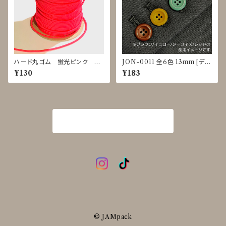
ハード丸ゴム 蛍光ピンク ｍ
JON-0011 全6色 13mm [ディ
単位で切り売り
ープカラー] [カラフル]
¥130
¥183
商品一覧に戻る
© JAMpack