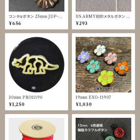
コンチョボタン 25mm JDP-00
US.ARMY刻印メタルボタン 15
16
mm マットシルバー JDP-0015
¥656
¥293
30mm PRO11190
19mm EXO-11907
¥1,250
¥1,030