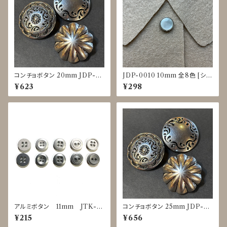
コンチョボタン 20mm JDP-0
JDP-0010 10mm 全8色 [シェ
016
ル調][裏足ボタン][ブラウス]
¥623
¥298
アルミボタン 11mm JTK-0
コンチョボタン 25mm JDP-00
025～0029
16
¥215
¥656