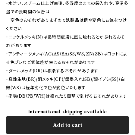
・水洗い、スチーム仕上げ直後、多湿度のままの袋入れや、高温多
湿での長時間の保管は
変色のおそれがありまずので鉄製品は錆や変色にお気をつけ
ください
・ニッケルメッキ(N)は長時間皮膚に直に触れるとかぶれるおそ
れがあります
・アンティークメッキ(AG/AS/BA/SS/WS/ZN/ZB)はロットによ
る色ブレなど個体差が生じるおそれがあります
・ダールメッキ(DR)は移染するおそれがあります
・真鍮生地(BR)/銅メッキ(CP)/銀墨入れ(SB)/銀イブシ(SS)/白
銀(WS)は経年劣化で色が変色いたします
・塗装(DB/PB/WH)は擦れたり衝撃で剥げるおそれがあります
International shipping available
Add to cart