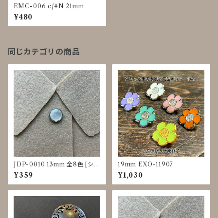
EMC-006 c/#N 21mm
¥480
同じカテゴリの商品
JDP-0010 13mm 全8色 [シェ
19mm EXO-11907
ル調][裏足ボタン][ブラウス]
¥359
¥1,030