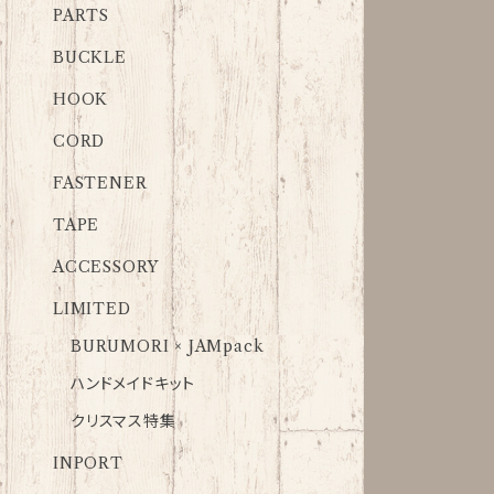
PARTS
BUCKLE
HOOK
CORD
FASTENER
TAPE
ACCESSORY
LIMITED
BURUMORI × JAMpack
ハンドメイドキット
クリスマス特集
INPORT