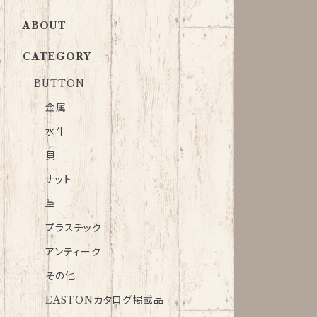
ABOUT
CATEGORY
BUTTON
金属
水牛
貝
ナット
革
プラスチック
アンティーク
その他
EASTONカタログ掲載品