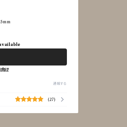
 25mm
available
方向け
通報する
(27)