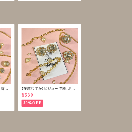
 雪型
【在庫わずか】ビジュー 花型 ボタ
ン 再販なし
¥539
30%OFF