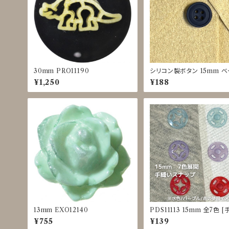
30mm PRO11190
シリコン製ボタン 15mm 
ュ/カーキ/ネイビー/ブラック 
¥1,250
¥188
0049
13mm EXO12140
PDS11113 15mm 全7色 
プラスナップ] [カラフル] [
¥755
¥139
服]