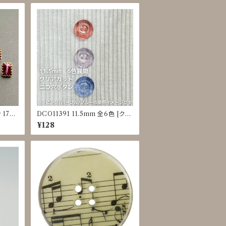
17m
DCO11391 11.5mm 全6色 [クリ
アカラー] [縁あり] [二つ穴ボタン]
¥128