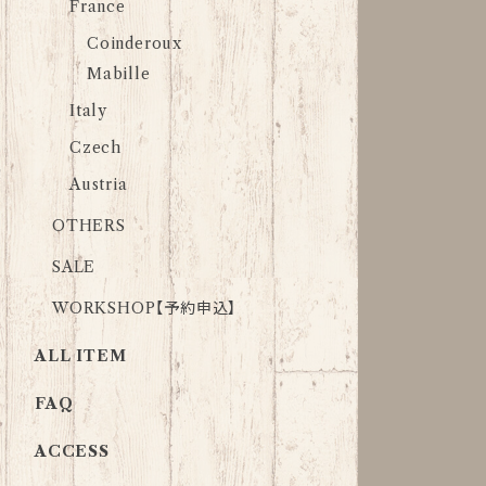
France
Coinderoux
Mabille
Italy
Czech
Austria
OTHERS
SALE
WORKSHOP【予約申込】
ALL ITEM
FAQ
ACCESS