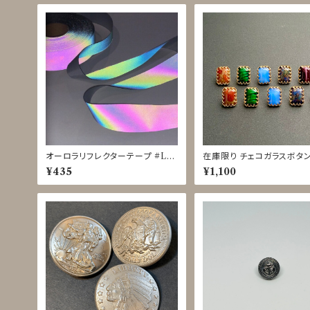
オーロラリフレクターテープ #LIG
在庫限り チェコガラスボタン 
HTFORCE 黒 25mm◇1ｍ単位
m HPO11134〜11139
¥435
¥1,100
で切り売り