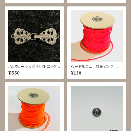
ノルウェーホック #3 N(ニッケル
ハード丸ゴム 蛍光ピンク ｍ
バレル)
単位で切り売り
¥550
¥130