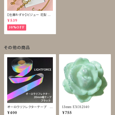
【在庫わずか】ビジュー 花型 ボ
タン 再販なし
¥539
30%OFF
その他の商品
オーロラリフレクターテープ L
13mm EXO12140
IGHTFORCE 黒 20mm◇1
¥400
¥755
m単位で切り売り