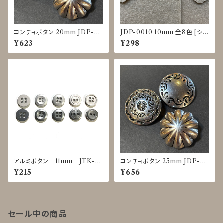
コンチョボタン 20mm JDP-0
JDP-0010 10mm 全8色 [シェ
016
ル調][裏足ボタン][ブラウス]
¥623
¥298
アルミボタン 11mm JTK-0
コンチョボタン 25mm JDP-00
025～0029
16
¥215
¥656
セール中の商品