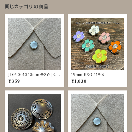
同じカテゴリの商品
JDP-0010 13mm 全8色 [シェ
19mm EXO-11907
ル調][裏足ボタン][ブラウス]
¥359
¥1,030