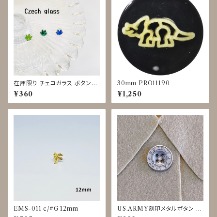
在庫限り チェコガラス ボタン◇
30mm PRO11190
9mm
¥360
¥1,250
EMS-011 c/#G 12mm
US.ARMY刻印メタルボタン 15
mm マットシルバー JDP-0015