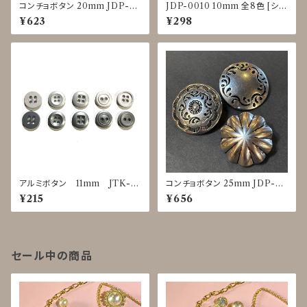
コンチョボタン 20mm JDP-0
JDP-0010 10mm 全8色 [シェ
016
ル調][裏足ボタン][ブラウス]
¥623
¥298
アルミボタン 11mm JTK-0
コンチョボタン 25mm JDP-00
025～0029
16
¥215
¥656
セール中の商品