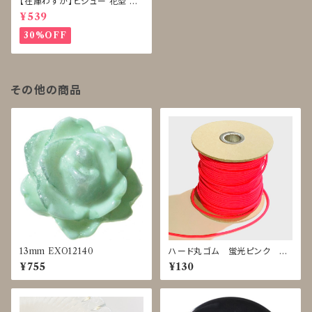
【在庫わずか】ビジュー 花型 ボ
タン 再販なし
¥539
30%OFF
その他の商品
13mm EXO12140
ハード丸ゴム 蛍光ピンク ｍ
単位で切り売り
¥755
¥130