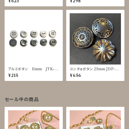
¥623
¥298
アルミボタン 11mm JTK-0
コンチョボタン 25mm JDP-00
025～0029
16
¥215
¥656
セール中の商品