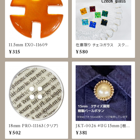
11.5mm EXO-11609
在庫限り チェコガラス スクエ
アボタン◇17mm
¥315
¥580
18mm PRO-11163（クリア）
JKT-0026 #UG 15mm [樹脂
パール] [裏足ボタン]
¥502
¥381