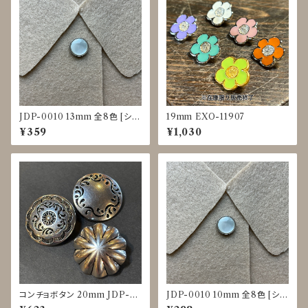
JDP-0010 13mm 全8色 [シェ
19mm EXO-11907
ル調][裏足ボタン][ブラウス]
¥359
¥1,030
コンチョボタン 20mm JDP-0
JDP-0010 10mm 全8色 [シェ
016
ル調][裏足ボタン][ブラウス]