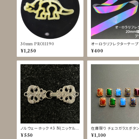
30mm PRO11190
オーロラリフレクターテープ
HTFORCE 黒 20mm◇
¥1,250
¥400
位で切り売り
ノルウェーホック #3 N(ニッケルバ
在庫限り チェコガラスボタン 
レル)
m HPO11134〜11139
¥550
¥1,100