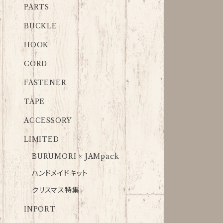
PARTS
BUCKLE
HOOK
CORD
FASTENER
TAPE
ACCESSORY
LIMITED
BURUMORI × JAMpack
ハンドメイドキット
クリスマス特集
INPORT