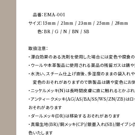
品番：EMA-001
サイズ：15mm / 21mm / 23mm / 25mm / 28mm
色：BR / G / N / BN / SB
取扱注意：
・漂白効果のある洗剤を使用した場合には変色や腐食の
・ウールや本革製品に使用される薬品の残留ガスは錆や
・水洗い、スチーム仕上げ直後、多湿度のままの袋入れ
変色のおそれがありまずので鉄製品は錆や変色にお気
・ニッケルメッキ(N)は長時間皮膚に直に触れるとかぶ
・アンティークメッキ(AG/AS/BA/SS/WS/ZN/Z
おそれがあります
・ダールメッキ(DR)は移染するおそれがあります
・真鍮生地(BR)/銅メッキ(CP)/銀墨入れ(SB)/銀イブ
色いたします