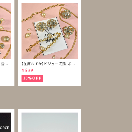
 雪型
【在庫わずか】ビジュー 花型 ボタ
ン 再販なし
¥539
30%OFF