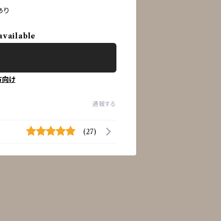
あり
available
方向け
通報する
(27)