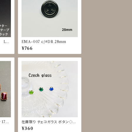
 LIG
EMA-007 c/#DR 28mm
1m単
¥766
17m
在庫限り チェコガラス ボタン◇9
mm
¥360