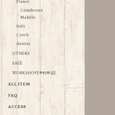
France
Coinderoux
Mabille
Italy
Czech
Austria
OTHERS
SALE
WORKSHOP【予約申込】
ALL ITEM
FAQ
ACCESS