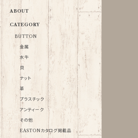
ABOUT
CATEGORY
BUTTON
金属
水牛
貝
ナット
革
プラスチック
アンティーク
その他
EASTONカタログ掲載品