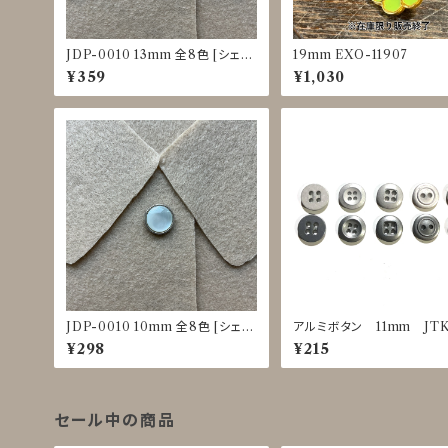
JDP-0010 13mm 全8色 [シェル
19mm EXO-11907
調][裏足ボタン][ブラウス]
¥359
¥1,030
JDP-0010 10mm 全8色 [シェル
アルミボタン 11mm JTK
調][裏足ボタン][ブラウス]
5～0029
¥298
¥215
セール中の商品