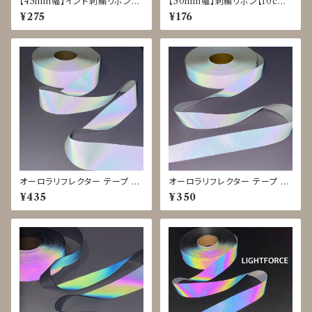
【45mm幅】インド刺繍リボン【1
【50mm幅】刺繍リボン【10cm
0cm単位】花柄 オーガンジー
単位】花柄 オーガンジー くすみ
¥275
¥176
カラー
オーロラリフレクター テープ #
オーロラリフレクター テープ #
LIGHTFORCE 白 25mm◇1
LIGHTFORCE 白 15mm◇1
¥435
¥350
ｍ単位で切り売り
ｍ単位で切り売り