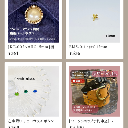
JKT-0026 #UG 15mm [樹脂
EMS-011 c/#G 12mm
パール] [裏足ボタン]
¥381
¥535
在庫限り チェコガラス ボタン◇
[ワークショップ予約申込] レザ
9mm
ーベルト クラフト体験 8/31-9/
¥360
¥3,100