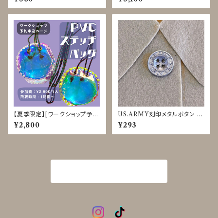
4
【夏季限定】[ワークショップ予約
US.ARMY刻印メタルボタン 15
申込] PVCステッチバッグ クラ
mm マットシルバー JDP-0015
¥2,800
¥293
フト体験 8/3-8、8/25-28
商品一覧に戻る