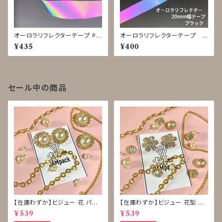
オーロラリフレクターテープ #L
オーロラリフレクターテープ L
IGHTFORCE 黒 25mm◇1
IGHTFORCE 黒 20mm◇1
¥435
¥400
ｍ単位で切り売り
m単位で切り売り
セール中の商品
【在庫わずか】ビジュー 花 パー
【在庫わずか】ビジュー 花型 雪
ル ボタン 再販なし
型 ボタン 再販なし
¥539
¥539