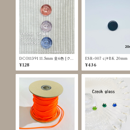
DCO11391 11.5mm 全6色 [クリ
ESR-007 c/#BK 20mm
アカラー] [縁あり] [二つ穴ボタン]
¥128
¥436