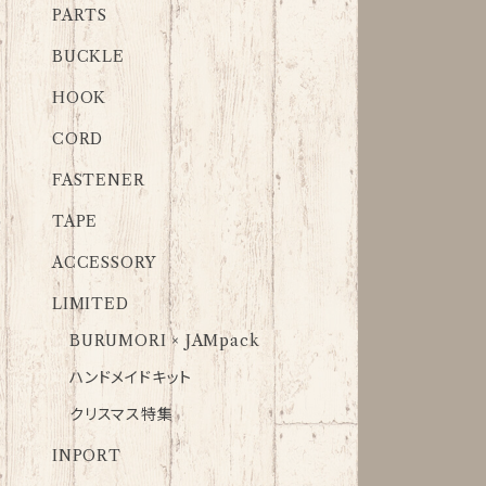
PARTS
BUCKLE
HOOK
CORD
FASTENER
TAPE
ACCESSORY
LIMITED
BURUMORI × JAMpack
ハンドメイドキット
クリスマス特集
INPORT