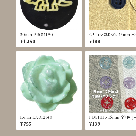
30mm PRO11190
シリコン製ボタン 15mm 
ュ/カーキ/ネイビー/ブラック 
¥1,250
¥188
0049
13mm EXO12140
PDS11113 15mm 全7色 
プラスナップ] [カラフル] [
¥755
¥139
服]