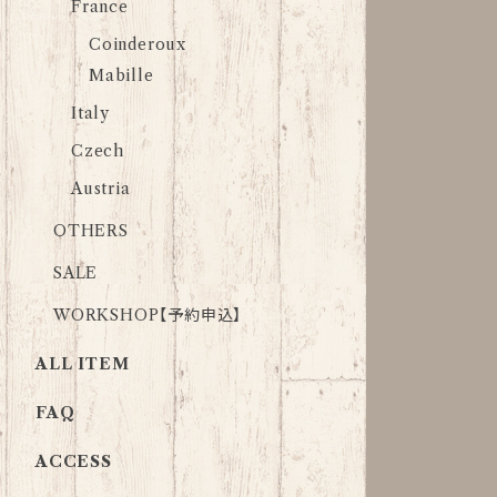
France
Coinderoux
Mabille
Italy
Czech
Austria
OTHERS
SALE
WORKSHOP【予約申込】
ALL ITEM
FAQ
ACCESS