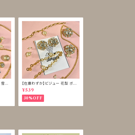
 雪型
【在庫わずか】ビジュー 花型 ボタ
ン 再販なし
¥539
30%OFF