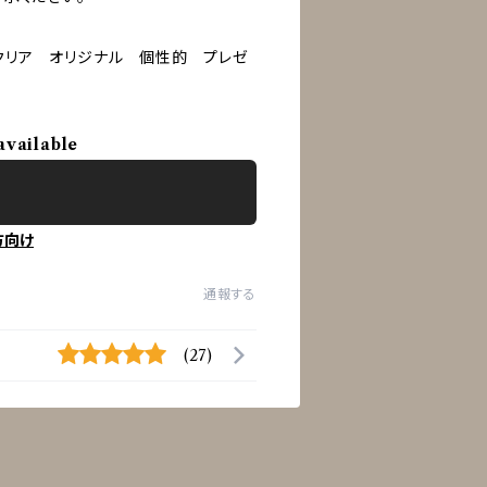
クリア オリジナル 個性的 プレゼ
available
方向け
通報する
(27)