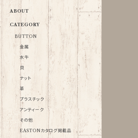
ABOUT
CATEGORY
BUTTON
金属
水牛
貝
ナット
革
プラスチック
アンティーク
その他
EASTONカタログ掲載品