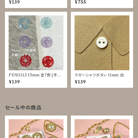
¥139
¥755
PDS11113 15mm 全7色 [手付
ラガーシャツボタン 11mm 白
けプラスナップ] [カラフル] [ベビ
¥139
¥139
ー服]
セール中の商品