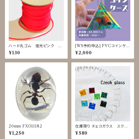
ハード丸ゴム 蛍光ピンク ｍ
[WS予約申込] PVCコインケー
単位で切り売り
ス クラフト体験 8/3-8、8/25-2
¥130
¥2,000
8
20mm FXO11182
在庫限り チェコガラス スクエ
アボタン◇17mm
¥1,250
¥580