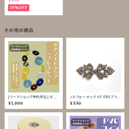
¥539
30%OFF
その他の商品
[ワークショップ予約申込] ボタ
ノルウェーホック #5 BN(ブラッ
ンストラップ クラフト体験 8/18-
クニッケルバレル)
¥1,000
¥550
22