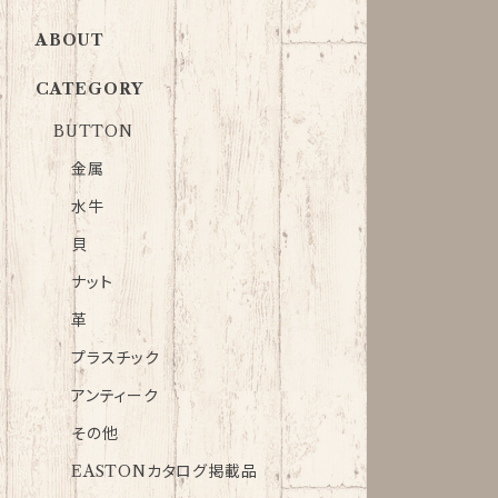
ABOUT
CATEGORY
BUTTON
金属
水牛
貝
ナット
革
プラスチック
アンティーク
その他
EASTONカタログ掲載品