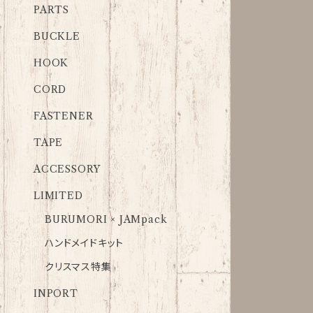
PARTS
BUCKLE
HOOK
CORD
FASTENER
TAPE
ACCESSORY
LIMITED
BURUMORI × JAMpack
ハンドメイドキット
クリスマス特集
INPORT