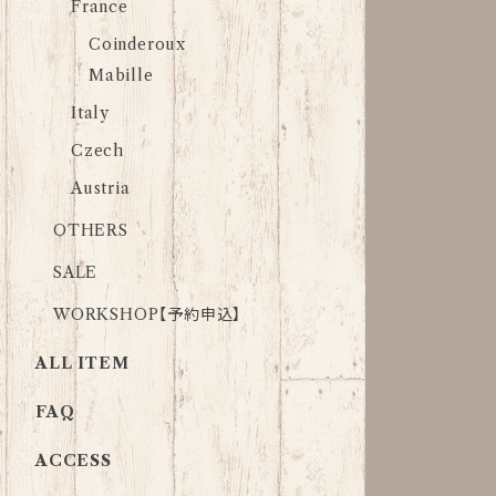
France
Coinderoux
Mabille
Italy
Czech
Austria
OTHERS
SALE
WORKSHOP【予約申込】
ALL ITEM
FAQ
ACCESS