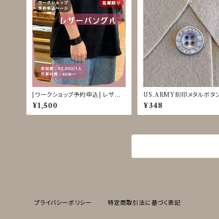
[ワークショップ予約申込] レザー
US.ARMY刻印メタルボタン
バングル クラフト体験 8/31-9/4
m マットシルバー JDP-001
¥1,500
¥348
商品一覧に戻る
プライバシーポリシー
特定商取引法に基づく表記