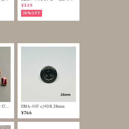
ン 再販なし
¥539
30%OFF
17m
EMA-007 c/#DR 28mm
¥766