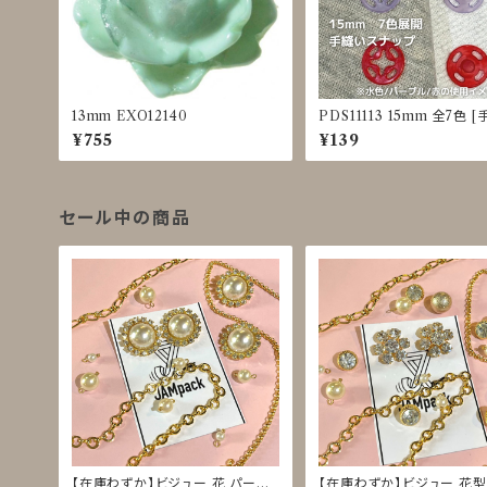
13mm EXO12140
PDS11113 15mm 全7色 
プラスナップ] [カラフル] [
¥755
¥139
服]
セール中の商品
【在庫わずか】ビジュー 花 パール
【在庫わずか】ビジュー 花型