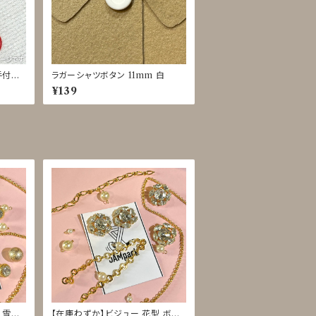
[手付け
ラガーシャツボタン 11mm 白
ベビー
¥139
 雪型
【在庫わずか】ビジュー 花型 ボタ