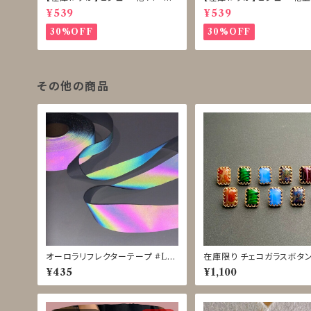
ボタン 再販なし
ボタン 再販なし
¥539
¥539
30%OFF
30%OFF
その他の商品
オーロラリフレクターテープ #LIG
在庫限り チェコガラスボタン 
HTFORCE 黒 25mm◇1ｍ単位
m HPO11134〜11139
¥435
¥1,100
で切り売り