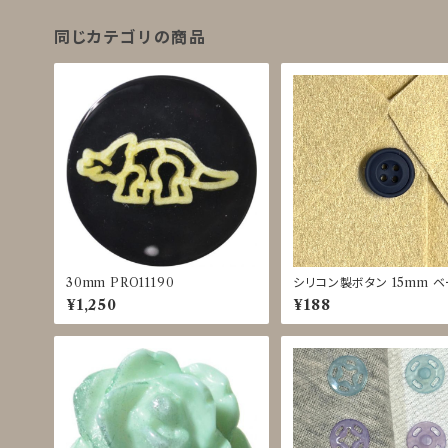
同じカテゴリの商品
30mm PRO11190
シリコン製ボタン 15mm 
ュ/カーキ/ネイビー/ブラック 
¥1,250
¥188
0049