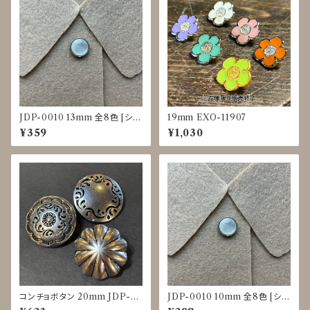
JDP-0010 13mm 全8色 [シェ
19mm EXO-11907
ル調][裏足ボタン][ブラウス]
¥359
¥1,030
コンチョボタン 20mm JDP-0
JDP-0010 10mm 全8色 [シェ
016
ル調][裏足ボタン][ブラウス]