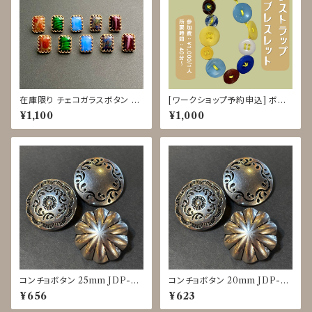
在庫限り チェコガラスボタン 17
[ワークショップ予約申込] ボタ
mm HPO11134〜11139
ンストラップ クラフト体験 8/18-
¥1,100
¥1,000
22
コンチョボタン 25mm JDP-00
コンチョボタン 20mm JDP-0
16
016
¥656
¥623