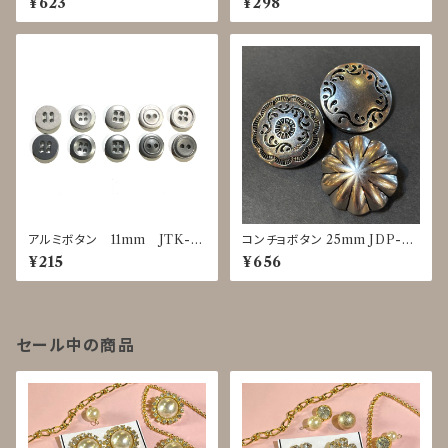
¥623
¥298
アルミボタン 11mm JTK-0
コンチョボタン 25mm JDP-00
025～0029
16
¥215
¥656
セール中の商品