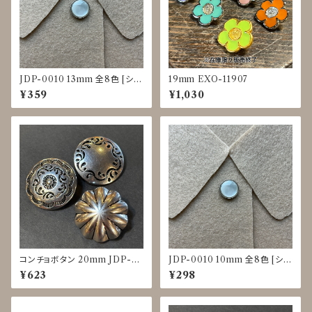
JDP-0010 13mm 全8色 [シェ
19mm EXO-11907
ル調][裏足ボタン][ブラウス]
¥359
¥1,030
コンチョボタン 20mm JDP-0
JDP-0010 10mm 全8色 [シェ
016
ル調][裏足ボタン][ブラウス]
¥623
¥298