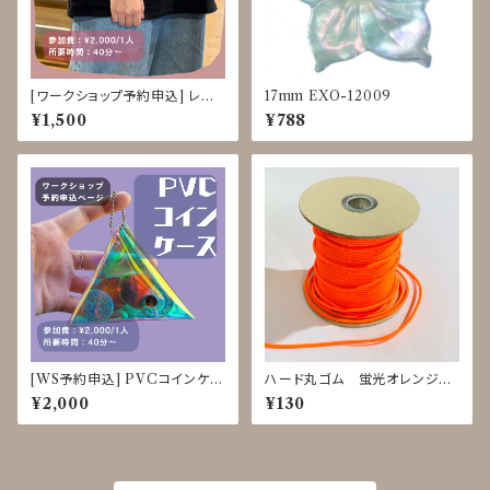
[ワークショップ予約申込] レザ
17mm EXO-12009
ーバングル クラフト体験 8/31-
¥1,500
¥788
9/4
[WS予約申込] PVCコインケー
ハード丸ゴム 蛍光オレンジ
ス クラフト体験 8/3-8、8/25-2
ｍ単位で切り売り
¥2,000
¥130
8