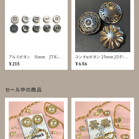
アルミボタン 11mm JTK-0
コンチョボタン 25mm JDP-00
025～0029
16
¥215
¥656
セール中の商品