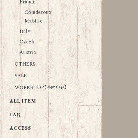
France
Coinderoux
Mabille
Italy
Czech
Austria
OTHERS
SALE
WORKSHOP【予約申込】
ALL ITEM
FAQ
ACCESS