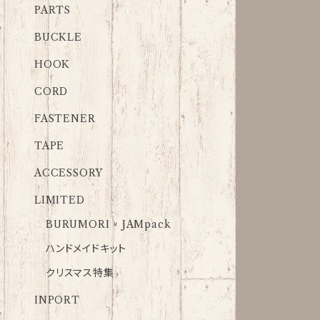
PARTS
BUCKLE
HOOK
CORD
FASTENER
TAPE
ACCESSORY
LIMITED
BURUMORI × JAMpack
ハンドメイドキット
クリスマス特集
INPORT