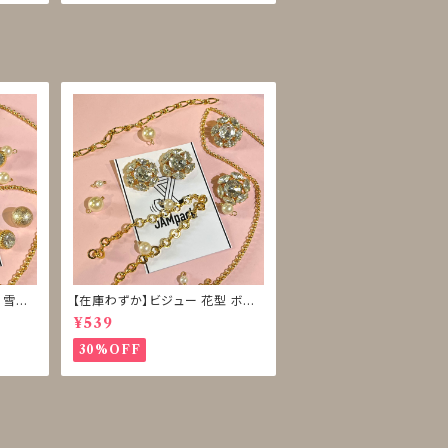
 雪型
【在庫わずか】ビジュー 花型 ボタ
ン 再販なし
¥539
30%OFF