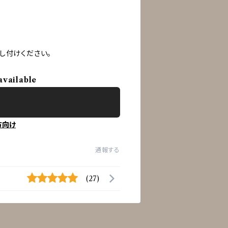
し付けください。
available
方向け
通報する
(27)