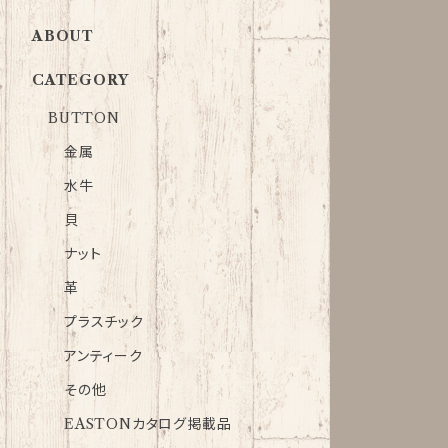
ABOUT
CATEGORY
BUTTON
金属
水牛
貝
ナット
革
プラスチック
アンティーク
その他
EASTONカタログ掲載品