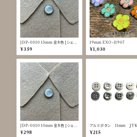
JDP-0010 13mm 全8色 [シェル
19mm EXO-11907
調][裏足ボタン][ブラウス]
¥359
¥1,030
JDP-0010 10mm 全8色 [シェル
アルミボタン 11mm JTK
調][裏足ボタン][ブラウス]
5～0029
¥298
¥215