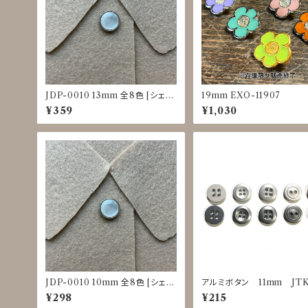
JDP-0010 13mm 全8色 [シェル
19mm EXO-11907
調][裏足ボタン][ブラウス]
¥359
¥1,030
JDP-0010 10mm 全8色 [シェル
アルミボタン 11mm JTK
調][裏足ボタン][ブラウス]
5～0029
¥298
¥215