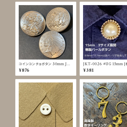
コインコンチョボタン 30mm JDP
JKT-0026 #UG 15mm 
-0017
ール] [裏足ボタン]
¥876
¥381