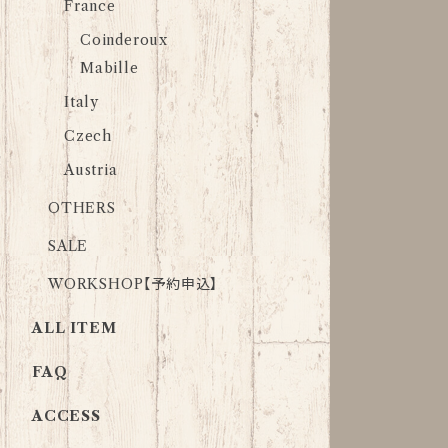
France
Coinderoux
Mabille
Italy
Czech
Austria
OTHERS
SALE
WORKSHOP【予約申込】
ALL ITEM
FAQ
ACCESS