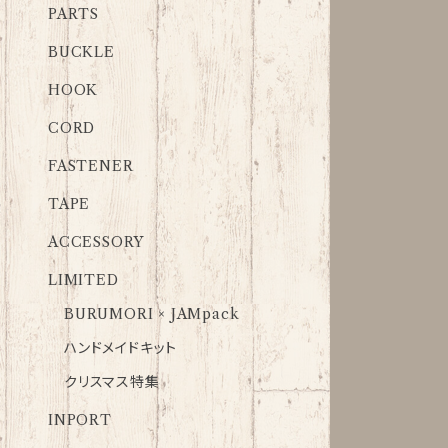
PARTS
BUCKLE
HOOK
CORD
FASTENER
TAPE
ACCESSORY
LIMITED
BURUMORI × JAMpack
ハンドメイドキット
クリスマス特集
INPORT