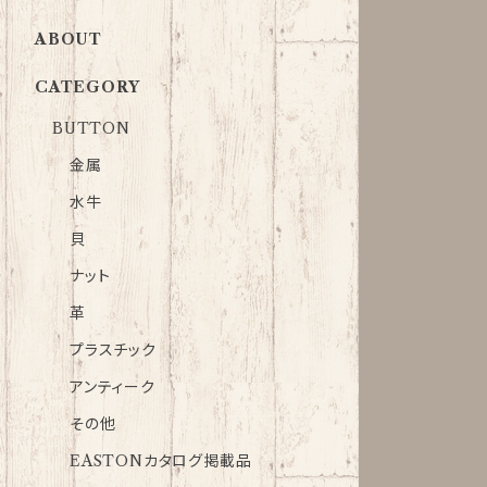
ABOUT
CATEGORY
BUTTON
金属
水牛
貝
ナット
革
プラスチック
アンティーク
その他
EASTONカタログ掲載品