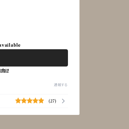
available
方向け
通報する
(27)