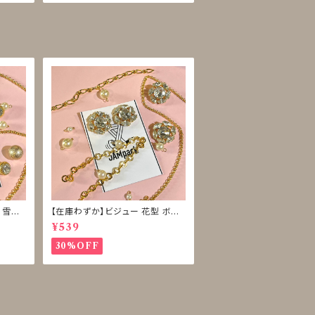
 雪型
【在庫わずか】ビジュー 花型 ボタ
ン 再販なし
¥539
30%OFF