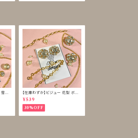
 雪型
【在庫わずか】ビジュー 花型 ボタ
ン 再販なし
¥539
30%OFF