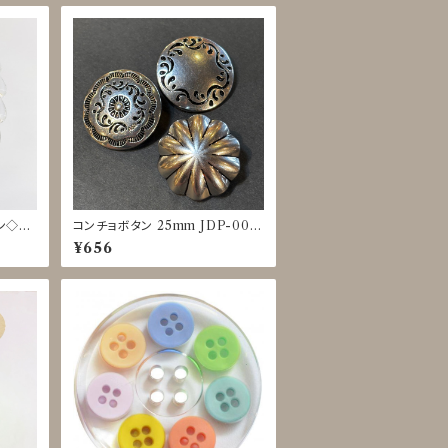
ン◇9
コンチョボタン 25mm JDP-001
6
¥656