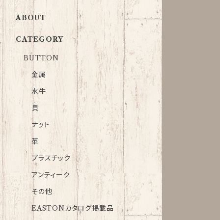
ABOUT
CATEGORY
BUTTON
金属
水牛
貝
ナット
革
プラスチック
アンティーク
その他
EASTONカタログ掲載品