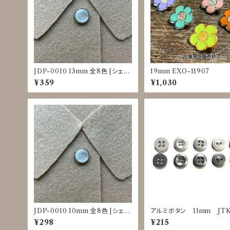
JDP-0010 13mm 全8色 [シェル
19mm EXO-11907
調][裏足ボタン][ブラウス]
¥359
¥1,030
JDP-0010 10mm 全8色 [シェル
アルミボタン 11mm JTK
調][裏足ボタン][ブラウス]
5～0029
¥298
¥215