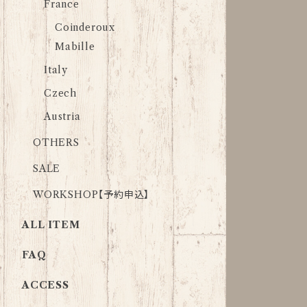
France
Coinderoux
Mabille
Italy
Czech
Austria
OTHERS
SALE
WORKSHOP【予約申込】
ALL ITEM
FAQ
ACCESS