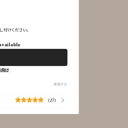
し付けください。
available
方向け
通報する
(27)