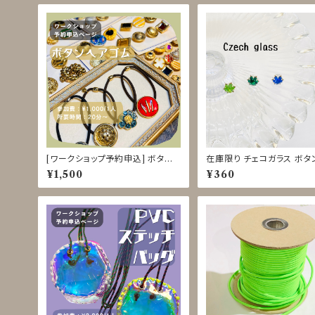
[ワークショップ予約申込] ボタン
在庫限り チェコガラス ボタ
ヘアゴム クラフト体験 8/18-22
mm
¥1,500
¥360