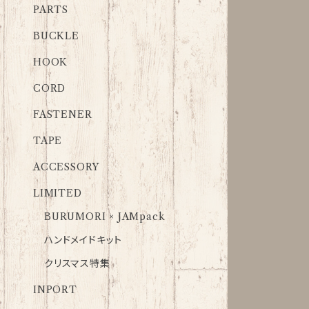
PARTS
BUCKLE
HOOK
CORD
FASTENER
TAPE
ACCESSORY
LIMITED
BURUMORI × JAMpack
ハンドメイドキット
クリスマス特集
INPORT