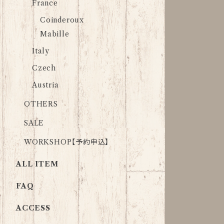
France
Coinderoux
Mabille
Italy
Czech
Austria
OTHERS
SALE
WORKSHOP【予約申込】
ALL ITEM
FAQ
ACCESS