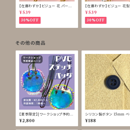
【在庫わずか】ビジュー 花 パール
【在庫わずか】ビジュー 花型
ボタン 再販なし
ボタン 再販なし
¥539
¥539
30%OFF
30%OFF
その他の商品
【夏季限定】[ワークショップ予約申
シリコン製ボタン 15mm 
込] PVCステッチバッグ クラフト体
ュ/カーキ/ネイビー/ブラック 
¥2,800
¥188
験 8/3-8、8/25-28
0049