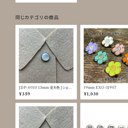
同じカテゴリの商品
JDP-0010 13mm 全8色 [シェル
19mm EXO-11907
調][裏足ボタン][ブラウス]
¥359
¥1,030