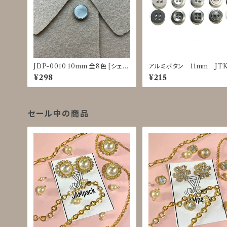
JDP-0010 10mm 全8色 [シェル
アルミボタン 11mm JTK
調][裏足ボタン][ブラウス]
5～0029
¥298
¥215
セール中の商品