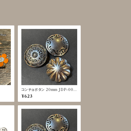
コンチョボタン 20mm JDP-001
6
¥623