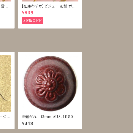
 雪型
【在庫わずか】ビジュー 花型 ボタ
ン 再販なし
¥539
30%OFF
ベージ
※剥がれ 13mm AUS-11180
JIR-
¥348