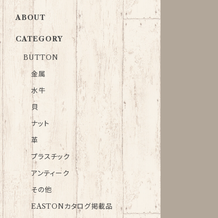
ABOUT
CATEGORY
BUTTON
金属
水牛
貝
ナット
革
プラスチック
アンティーク
その他
EASTONカタログ掲載品