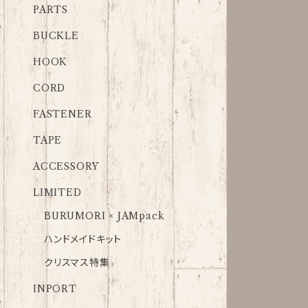
PARTS
BUCKLE
HOOK
CORD
FASTENER
TAPE
ACCESSORY
LIMITED
BURUMORI × JAMpack
ハンドメイドキット
クリスマス特集
INPORT