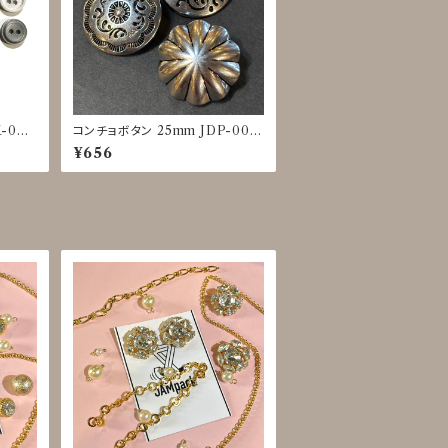
-002
コンチョボタン 25mm JDP-001
6
¥656