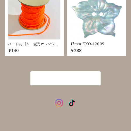
ハード丸ゴム 蛍光オレンジ
17mm EXO-12009
ｍ単位で切り売り
¥130
¥788
商品一覧に戻る