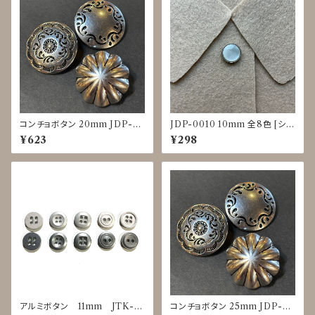
コンチョボタン 20mm JDP-0
JDP-0010 10mm 全8色 [シェ
016
ル調][裏足ボタン][ブラウス]
¥623
¥298
アルミボタン 11mm JTK-0
コンチョボタン 25mm JDP-00