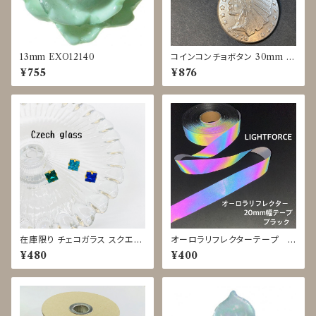
13mm EXO12140
コインコンチョボタン 30mm J
DP-0017
¥755
¥876
在庫限り チェコガラス スクエア
オーロラリフレクターテープ L
ボタン◇11mm
IGHTFORCE 黒 20mm◇1
¥480
¥400
m単位で切り売り