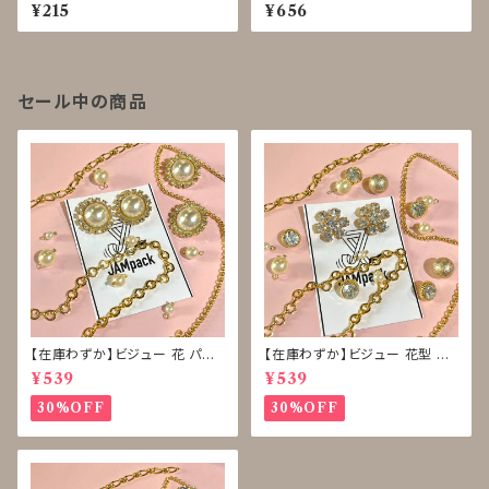
025～0029
16
¥215
¥656
セール中の商品
【在庫わずか】ビジュー 花 パー
【在庫わずか】ビジュー 花型 雪
ル ボタン 再販なし
型 ボタン 再販なし
¥539
¥539
30%OFF
30%OFF