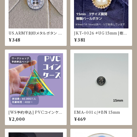
US.ARMY刻印メタルボタン 18
JKT-0026 #UG 15mm [樹脂
mm マットシルバー JDP-0015
パール] [裏足ボタン]
¥348
¥381
[WS予約申込] PVCコインケー
EMA-001 c/#BN 15mm
ス クラフト体験 8/3-8、8/25-2
¥2,000
¥469
8