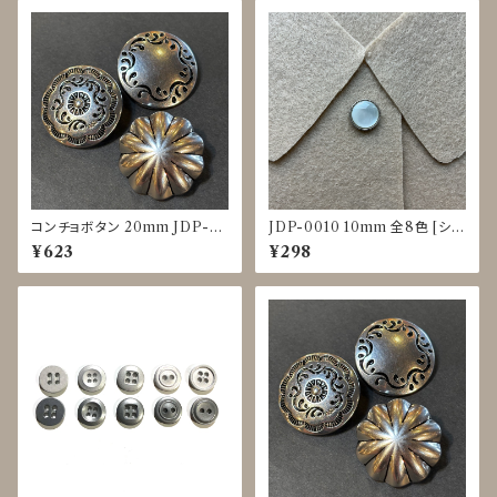
コンチョボタン 20mm JDP-0
JDP-0010 10mm 全8色 [シェ
016
ル調][裏足ボタン][ブラウス]
¥623
¥298