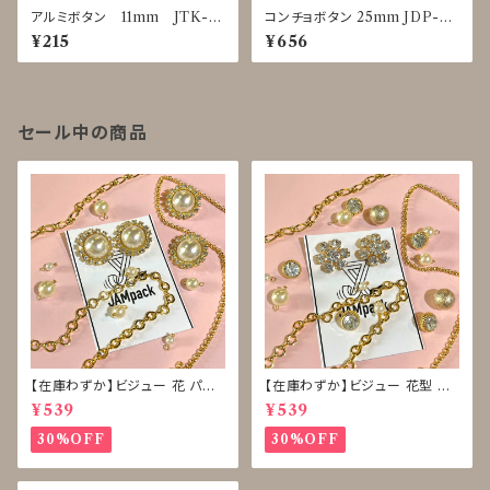
アルミボタン 11mm JTK-0
コンチョボタン 25mm JDP-00
025～0029
16
¥215
¥656
セール中の商品
【在庫わずか】ビジュー 花 パー
【在庫わずか】ビジュー 花型 雪
ル ボタン 再販なし
型 ボタン 再販なし
¥539
¥539
30%OFF
30%OFF